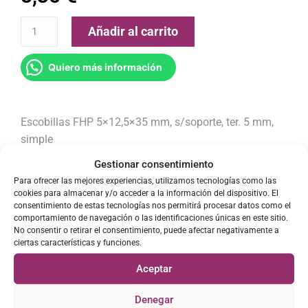
Añadir al carrito
Quiero más información
Escobillas FHP 5×12,5×35 mm, s/soporte, ter. 5 mm,
simple
Características: Sin soportes. FHP. Medidas: 4,9 x 12,4
Gestionar consentimiento
x 35 mm. Terminal: 4,8 mm. Con muelle. Calidad
Para ofrecer las mejores experiencias, utilizamos tecnologías como las
CE. 2 unidades.
cookies para almacenar y/o acceder a la información del dispositivo. El
consentimiento de estas tecnologías nos permitirá procesar datos como el
Referencias:
comportamiento de navegación o las identificaciones únicas en este sitio.
No consentir o retirar el consentimiento, puede afectar negativamente a
ciertas características y funciones.
481236248434
Aceptar
Descripción
Denegar