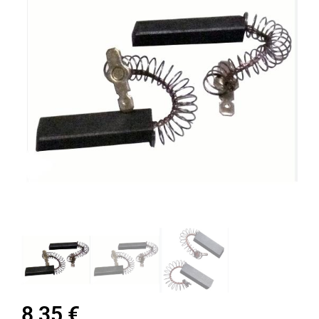
8,35
€