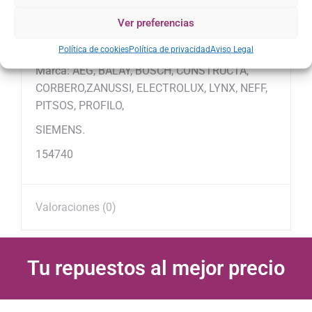
Ver preferencias
B/S/H: 154740, Electrolux:
8996454255689,8996454306250,8996454300782
Política de cookies
Política de privacidad
Aviso Legal
Marca: AEG, BALAY, BOSCH, CONSTRUCTA,
CORBERO,ZANUSSI, ELECTROLUX, LYNX, NEFF,
PITSOS, PROFILO,
SIEMENS.
154740
Valoraciones (0)
Tu repuestos al mejor precio