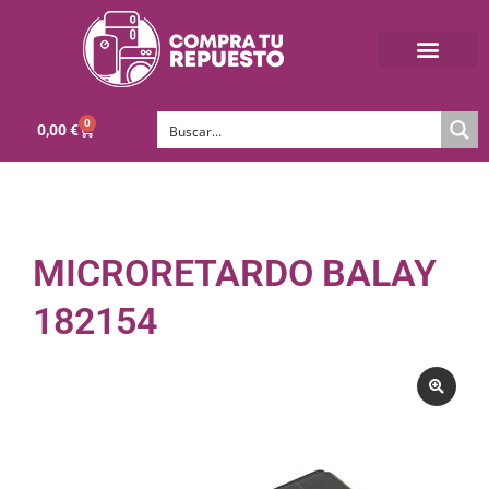
0
0,00
€
MICRORETARDO BALAY
182154