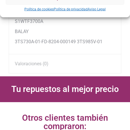
Modelos: BALAY: serie Eurowasher, 6 kg. TE745,
Política de cookies
Política de privacidad
Aviso Legal
BOSCH: B1WTV3800A, WFC1262IT, SIEMENS:
S1WTF3700A
BALAY
3TS730A-01-FD-8204-000149 3TS985V-01
Valoraciones (0)
Tu repuestos al mejor precio
Otros clientes también
compraron: