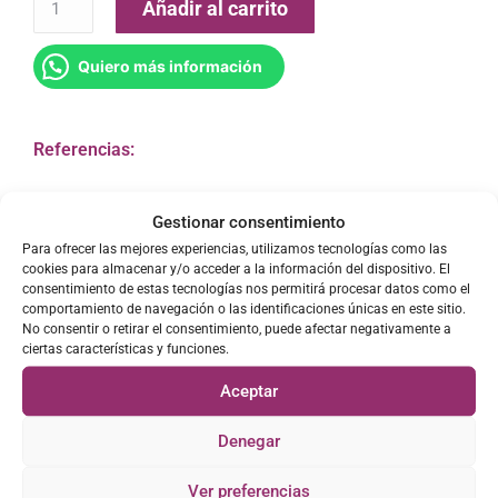
Añadir al carrito
Quiero más información
Referencias:
Gestionar consentimiento
Descripción
Para ofrecer las mejores experiencias, utilizamos tecnologías como las
cookies para almacenar y/o acceder a la información del dispositivo. El
consentimiento de estas tecnologías nos permitirá procesar datos como el
comportamiento de navegación o las identificaciones únicas en este sitio.
Características: 3 terminales. Paso 5.
No consentir o retirar el consentimiento, puede afectar negativamente a
Dimensiones: 50 x 83 mm. Fijación simple. Dist.
ciertas características y funciones.
entre fijaciones: 40
Aceptar
mm. Pestillo: 9 x 10 mm. DA070550, DA077550,
6638824
Denegar
B/S/H: 00182154,00171256
Ver preferencias