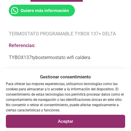
Quiero más información
TERMOSTATO PROGRAMABLE TYBOX 137+ DELTA
Referencias:
TYBOX137
tybox
termostato wifi caldera
Descripción
Gestionar consentimiento
Para ofrecer las mejores experiencias, utilizamos tecnologías como las
cookies para almacenar y/o acceder a la información del dispositivo. El
consentimiento de estas tecnologías nos permitirá procesar datos como el
TERMOSTATO PROGRAMABLE TYBOX 137+
comportamiento de navegación o las identificaciones únicas en este sitio.
DELTA
No consentir o retirar el consentimiento, puede afectar negativamente a
ciertas características y funciones.
Para calefacción – Pantalla retroiluminada –
Programación de 2 temperaturas de consigna.
Aceptar
(confort, economía) por dia + Antihelada + Paro.